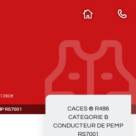
e 1390€
CACES ® R486
P RS7001
CATEGORIE B
CONDUCTEUR DE PEMP
e
RS7001