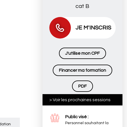
cat B
JE M'INSCRIS
J'utilise mon CPF
Financer ma formation
PDF
> Voir les prochaines sessions
Public visé :
Personnel souhaitant la
dation