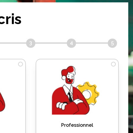
cris
3
4
5
Professionnel