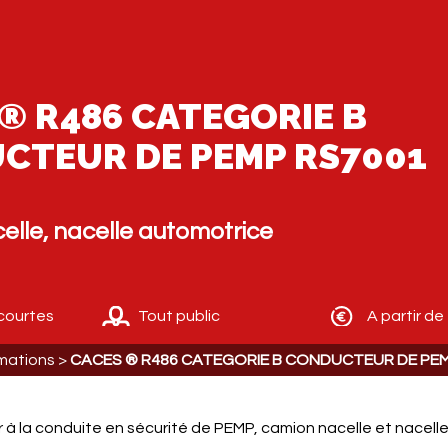
® R486 CATEGORIE B
CTEUR DE PEMP RS7001
lle, nacelle automotrice
courtes
Tout public
A partir d
mations
>
CACES ® R486 CATEGORIE B CONDUCTEUR DE PEM
 à la conduite en sécurité de PEMP, camion nacelle et nacell