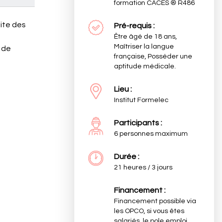
formation CACES ® R486
ite des
Pré-requis :
Être âgé de 18 ans,
Maîtriser la langue
s de
française, Posséder une
aptitude médicale.
Lieu :
Institut Formelec
Participants :
6 personnes maximum
Durée :
21 heures / 3 jours
Financement :
Financement possible via
les OPCO, si vous êtes
salariés, le pole emploi