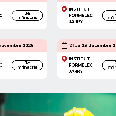
INSTITUT
Je
C
FORMELEC
m'inscris
m'i
JARRY
 novembre 2026
21 au 23 décembre 
INSTITUT
Je
C
FORMELEC
m'inscris
m'i
JARRY