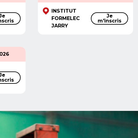
INSTITUT
Je
Je
FORMELEC
nscris
m'inscris
JARRY
2026
Je
nscris