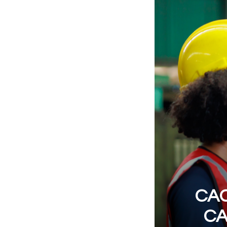
CAC
CA