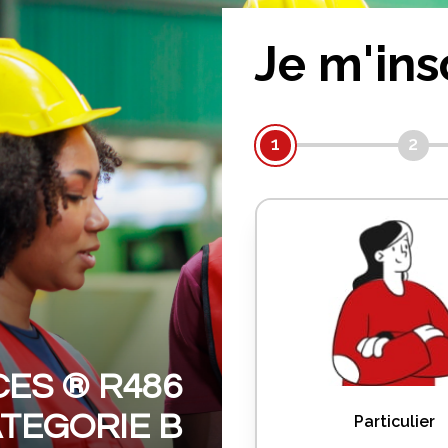
Je m'ins
1
2
ES ® R486
TEGORIE B
Particulier