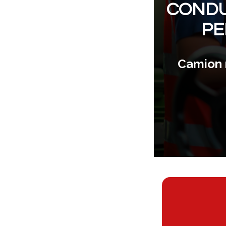
CONDU
PE
Camion 